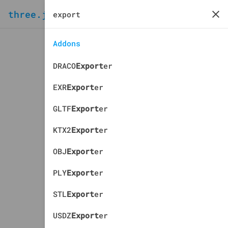
three.js
docs
manual
Addons
DRACO
Export
er
EXR
Export
er
GLTF
Export
er
KTX2
Export
er
OBJ
Export
er
PLY
Export
er
STL
Export
er
USDZ
Export
er